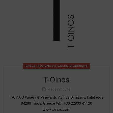
,
,
GRÈCE
RÉGIONS VITICOLES
VIGNERONS
T-Oinos
Madeinmouse
T-OINOS Winery & Vineyards Aghios Dimitrios, Falatados
84200 Tinos, Greece tél. : +30 22830 41120
www.toinos.com