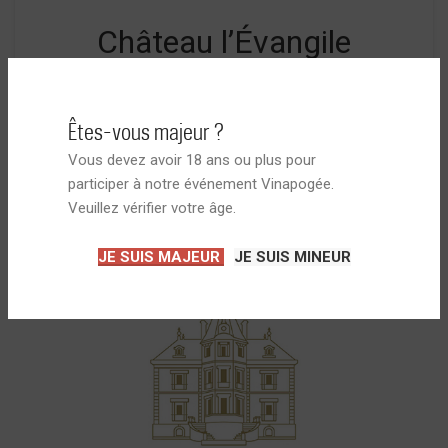
Château l’Évangile
Madeinmouse
2 Chemin de Maillet – 33500 Pomerol tél. +33 (0)5 57 55 45
Êtes-vous majeur ?
55 www.lafite.com/fr/domaines/chateau-levangile-fr/
Vous devez avoir 18 ans ou plus pour
CONTINUE READING
participer à notre événement Vinapogée.
Veuillez vérifier votre âge.
JE SUIS MAJEUR
JE SUIS MINEUR
13
OCT