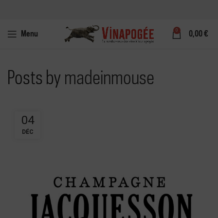
0
Menu
0,00
€
Posts by
madeinmouse
04
DÉC