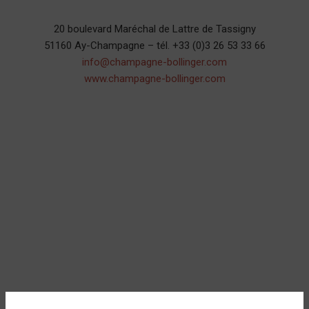
20 boulevard Maréchal de Lattre de Tassigny
51160 Ay-Champagne – tél. +33 (0)3 26 53 33 66
info@champagne-bollinger.com
www.champagne-bollinger.com