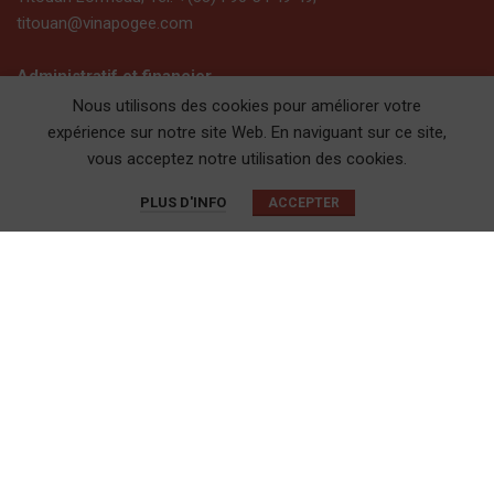
titouan@vinapogee.com
Administratif et financier
Karine Iacovella, Tél. +(33)4 90 54 49 57,
Nous utilisons des cookies pour améliorer votre
karine@vinapogee.com
expérience sur notre site Web. En naviguant sur ce site,
Coline Lanckmans, Tél. +(33)4 90 54 49 55,
vous acceptez notre utilisation des cookies.
coline@vinapogee.com
0
PLUS D'INFO
ACCEPTER
Boutique
Panier
Mon compte
LIENS RAPIDES
• Mes badges Vinapogée
• Mon compte
• Les vignerons
• Conditions générales de vente
• Mentions légales