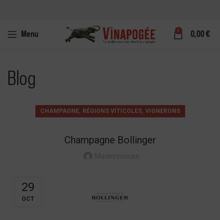
0
Menu
0,00
€
Blog
,
,
CHAMPAGNE
RÉGIONS VITICOLES
VIGNERONS
Champagne Bollinger
Madeinmouse
29
OCT