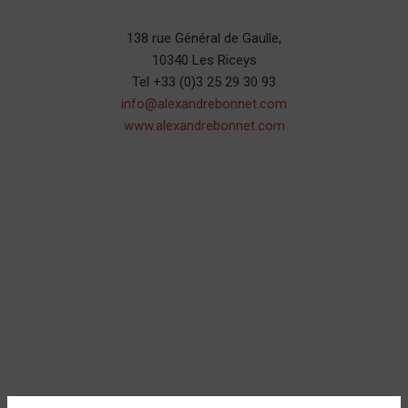
138 rue Général de Gaulle,
10340 Les Riceys
Tel +33 (0)3 25 29 30 93
info@alexandrebonnet.com
www.alexandrebonnet.com