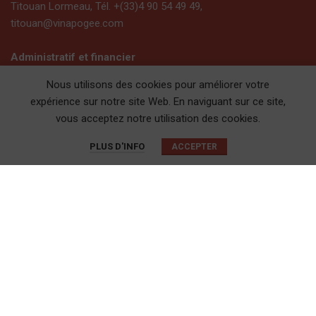
Titouan Lormeau, Tél. +(33)4 90 54 49 49,
titouan@vinapogee.com
Administratif et financier
Karine Iacovella, Tél. +(33)4 90 54 49 57,
Nous utilisons des cookies pour améliorer votre
karine@vinapogee.com
expérience sur notre site Web. En naviguant sur ce site,
Coline Lanckmans, Tél. +(33)4 90 54 49 55,
vous acceptez notre utilisation des cookies.
coline@vinapogee.com
0
PLUS D'INFO
ACCEPTER
Boutique
Panier
Mon compte
LIENS RAPIDES
• Mes badges Vinapogée
• Mon compte
• Les vignerons
• Conditions générales de vente
• Mentions légales